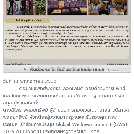
วันที่ 18 พฤศจิกายน 2568
ดร.นายแพทย์พงศธร พอกเพิ่มดี อธิบดีกรมการแพทย์
แผนไทยและการแพทย์ทางเลือก มอบให้ ดร.ภญ.มณฑกา ธีรชัย
สกุล ผู้ช่วยอธิบดีฯ
นางสีไพร พลอยทรัพย์ ผู้อำนวยการกองเวลเนส นางสาวนิสาชล
พลอยทรัพย์ หัวหน้ากลุ่มงานมาตรฐานและรับรองคุณภาพ
เวลเนส เข้าร่วมการประชุม Global Wellness Summit (GWS)
2025 ณ เมืองดูไบ ประเทศสหรัฐอาหรับเอมิเรตส์